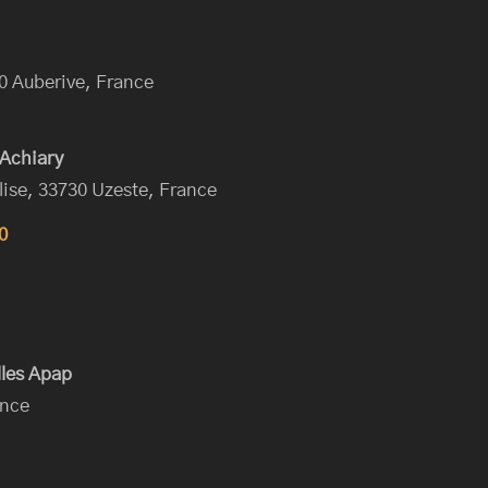
0 Auberive, France
 Achiary
lise, 33730 Uzeste, France
0
lles Apap
ance