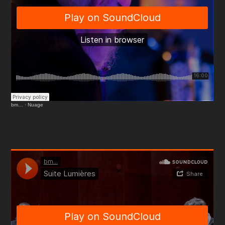
bm…
·
Nuage