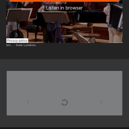
bm…
·
Suite Lumières