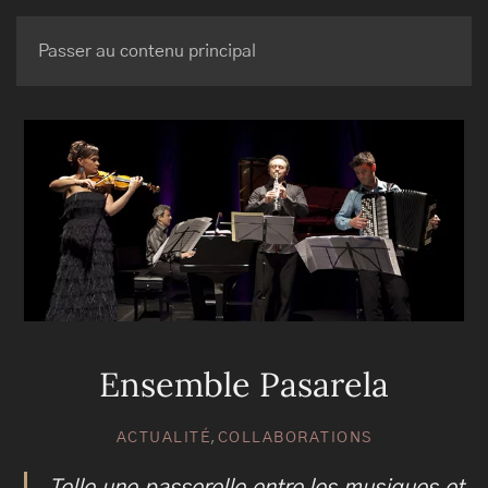
BRUNO MAURICE
Passer au contenu principal
Ensemble Pasarela
ACTUALITÉ
,
COLLABORATIONS
Telle une passerelle entre les musiques et