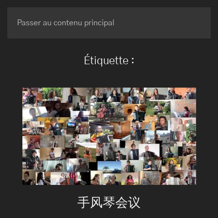
BRUNO MAURICE
Passer au contenu principal
Étiquette :
手风琴会议