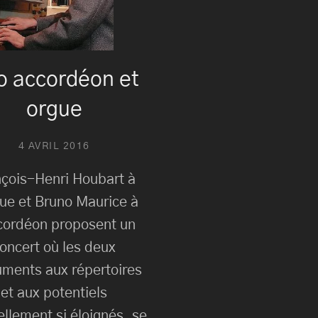
o accordéon et
orgue
4 AVRIL 2016
çois-Henri Houbart à
gue et Bruno Maurice à
cordéon proposent un
oncert où les deux
uments aux répertoires
et aux potentiels
ellement si éloignés, se