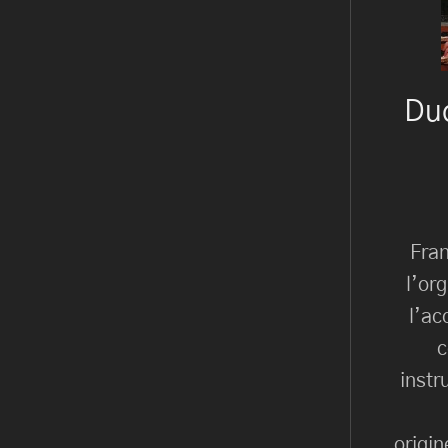
Du
Fran
l’or
l’ac
c
instr
origin